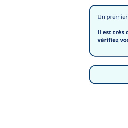
Un premier 
Il est trè
vérifiez v