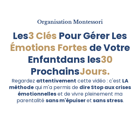
Organisation Montessori
Les
3 Clés
Pour Gérer Les
Émotions Fortes
de Votre
Enfantdans les
30
Prochains
Jours.
Regardez
attentivement
cette vidéo : c'est
LA
méthode
qui m'a permis de
dire Stop aux crises
émotionnelles
et de vivre pleinement ma
parentalité
sans m'épuiser
et
sans stress
.