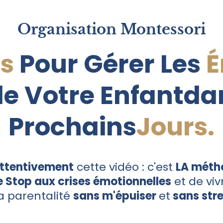
Organisation Montessori
és
Pour Gérer Les
É
e Votre Enfantdan
Prochains
Jours.
ttentivement
cette vidéo : c'est
LA méth
e Stop aux crises émotionnelles
et de vi
 parentalité
sans m'épuiser
et
sans str