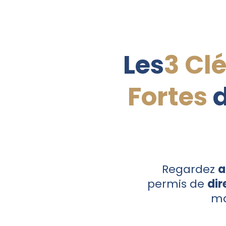
Les
3 Cl
Fortes
d
Regardez
a
permis de
dir
ma