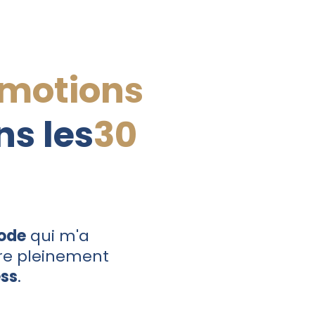
motions
s les
30
ode
qui m'a
vre pleinement
ess
.